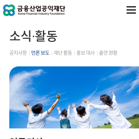
소식∙활동
공지사항
언론 보도
재단 활동
홍보 대사
출연 현황