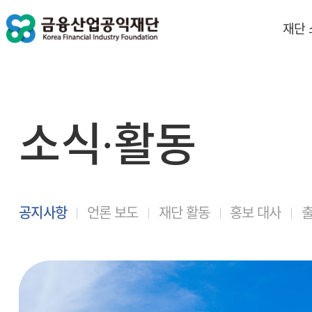
재단
소식∙활동
공지사항
언론 보도
재단 활동
홍보 대사
출